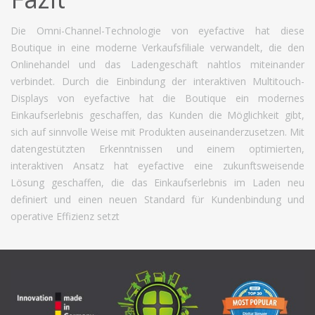
Die Omni-Channel-Technologie von eyefactive hat diese
Boutique in eine moderne Verkaufsfiliale verwandelt, die den
Onlinehandel und das Ladengeschäft nahtlos miteinander
verbindet. Durch die Einbindung der interaktiven Multitouch-
Displays von eyefactive hat die Boutique ein modernes
Einkaufserlebnis geschaffen, das Kunden die Möglichkeit gibt,
sich auf sinnvolle Weise mit Produkten auseinanderzusetzen. Mit
datengestützten Erkenntnissen und einem optimierten,
interaktiven Ansatz hat eyefactive eine zukunftsweisende
Lösung geschaffen, die das Einkaufserlebnis im Laden neu
definiert und einen neuen Standard für Kundenbindung und
operative Effizienz setzt