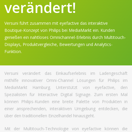
verändert!
Versuni führt zusammen mit eyefactive das interaktive
Boutique-Konzept von Philips bei MediaMarkt ein. Kunden
genießen ein nahtloses Omnichannel-Erlebnis durch Multitouch-
Displays, Produktvergleiche, Bewertungen und Analytics-
Funktion.
Versuni verändert das Einkaufserlebnis im Ladengeschäft
mithilfe innovativer Omni-Channel Lösungen für Philips im
MediaMarkt Hamburg. Unterstützt von eyefactive, den
Spezialisten für Interactive Digital Signage. Zum ersten Mal
können Philips-Kunden eine breite Palette von Produkten in
einer ansprechenden, interaktiven Umgebung entdecken, die
über den traditionellen Einzelhandel hinausgeht.
Mit der Multitouch-Technologie von eyefactive können die