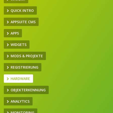
QUICK INTRO
APPSUITE CMS
APPS
WIDGETS
MODS & PROJEKTE
REGISTRIERUNG
HARDWARE
OBJEKTERKENNUNG
ANALYTICS
MONITORING