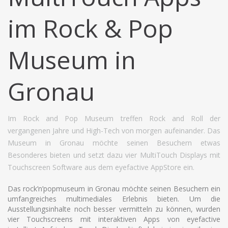
im Rock & Pop
Museum in
Gronau
Im Rock and Pop Museum treffen Rock and Roll der
vergangenen Jahre und High-Tech von morgen aufeinander. Das
Museum in Gronau möchte seinen Besuchern etwas
Besonderes bieten und setzt dazu vier MultiTouch Displays mit
Touchscreen Software aus dem eyefactive AppStore ein.
Das rock’n’popmuseum in Gronau möchte seinen Besuchern ein
umfangreiches multimediales Erlebnis bieten. Um die
Ausstellungsinhalte noch besser vermitteln zu können, wurden
vier Touchscreens mit interaktiven Apps von eyefactive