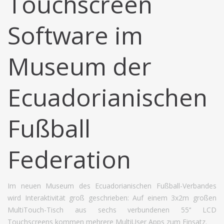
Touchscreen
Software im
Museum der
Ecuadorianischen
Fußball
Federation
Im neuen Museum des Ecuadorianischen Fußball-Verbandes
wird Interaktivität groß geschrieben: Auf einem 3x2m großen
MultiTouch-Tisch aus sechs verbundenen 55‘‘ LCD
Touchscreens kommen mehrere MultiUser Apps zum Einsatz.