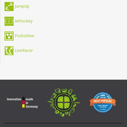
JumpUp
Airhockey
PucksView
LineRacer