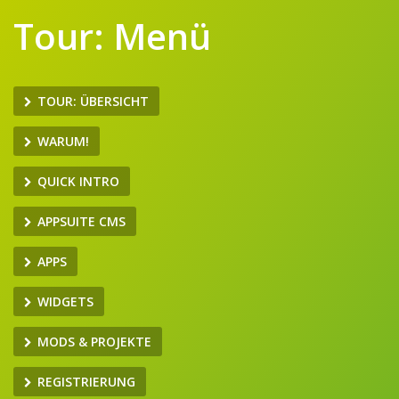
Tour: Menü
TOUR: ÜBERSICHT
WARUM!
QUICK INTRO
APPSUITE CMS
APPS
WIDGETS
MODS & PROJEKTE
REGISTRIERUNG